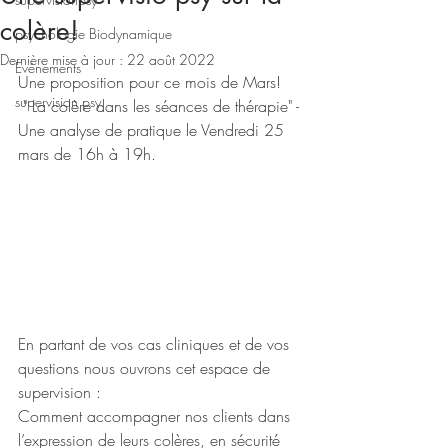
colère!
psychologie Biodynamique
Dernière mise à jour :
22 août 2022
Evénements
Une proposition pour ce mois de Mars!
supervision psy
 " La colère dans les séances de thérapie" -
Une analyse de pratique le Vendredi 25 
mars de 16h à 19h.
En partant de vos cas cliniques et de vos 
questions nous ouvrons cet espace de 
supervision :
Comment accompagner nos clients dans 
l’expression de leurs colères, en sécurité 