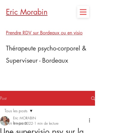
Eric Morabin
Prendre RDV sur Bordeaux ou en visio
Thérapeute psycho-corporel &
Superviseur - Bordeaux
Post
Tous les posts
Eric MORABIN
Tous les posts
6 mars 2022
1 min de lecture
Une supervisio psy sur la
supervisionpsy