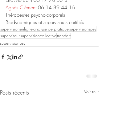
Eric Morabin 06 17 78 53 81
Agnès Clément
 06 14 89 44 16
Thérapeutes psycho-corporels 
Biodynamiques et superviseurs certifiés.
supervisionenligne
analyse de pratique
supervisionspsy
superviseur
supervisioncollective
transfert
supervisionpsy
Posts récents
Voir tout