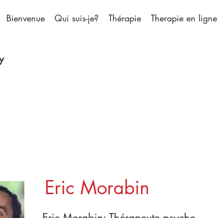
Bienvenue
Qui suis-je?
Thérapie
Therapie en ligne
y
e psycho corporel en ligne Lille 59 | Eric MO
Eric Morabin
Eric Morabin:
Thérapeute psycho