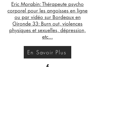
Eric Morabin: Thérapeute psycho
corporel pour les angoisses en ligne
ou par vidéo sur Bordeaux en
Gironde 33: Burn out, violences
physiques et sexuelles, dépression,
etc...
En Savoir Plus
©2021 Eric Morabin. Avec l'aide de
Wix.com - Siret :
441 874 294 00024
- APE : 8690F
Burn out - Violences sexuelles - Gestion des émotions -
Confiance en soi - EMDR - Dépression - Massages
Biodynamiques - Deuil - Reconversion professionnelle -
Traumas
Thérapie en ligne - Supervision psy à Bordeaux et en visio