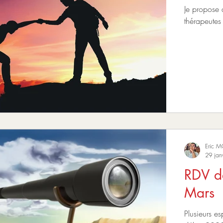
Je propose 
Eric 
29 jan
RDV de
Mars
Plusieurs e