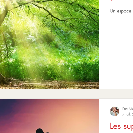
Un espace p
Eric 
7 juil.
Les su