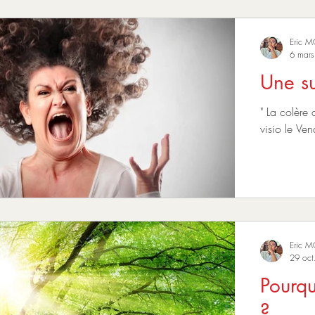
Eric 
6 mar
Une su
" La colère
visio 
Eric 
29 oct
Pourqu
?