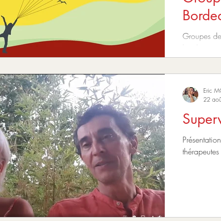
Bordea
Groupes de 
les dates et
Eric 
22 ao
Superv
Présentatio
thérapeutes