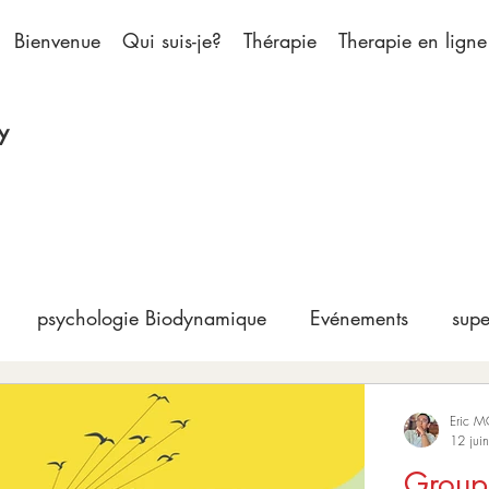
Bienvenue
Qui suis-je?
Thérapie
Therapie en ligne
y
psychologie Biodynamique
Evénements
supe
Eric 
12 jui
Groupe