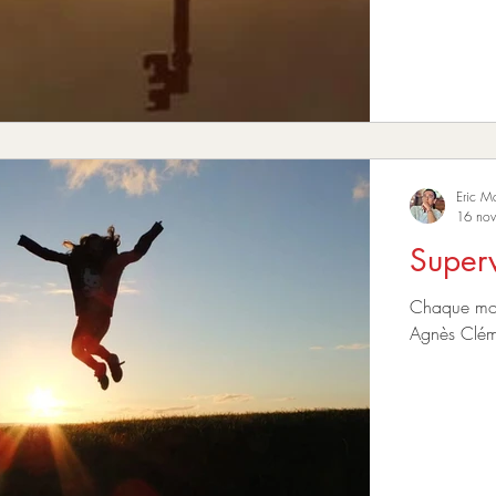
Eric M
16 nov
Superv
Chaque mois
Agnès Clém