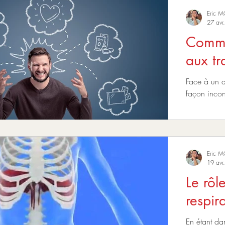
Eric 
27 avr
Comme
aux t
Face à un d
façon inco
Eric 
19 avr
Le rôl
respir
En étant da