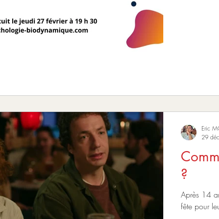
Eric 
29 dé
Commen
?
Après 14 a
fête pour le