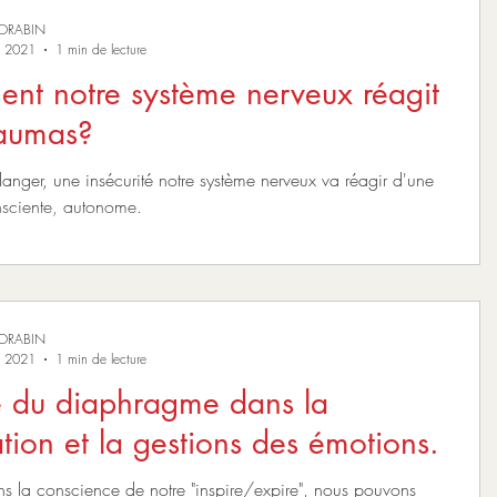
MORABIN
. 2021
1 min de lecture
nt notre système nerveux réagit
raumas?
anger, une insécurité notre système nerveux va réagir d'une
nsciente, autonome.
MORABIN
. 2021
1 min de lecture
e du diaphragme dans la
ation et la gestions des émotions.
ns la conscience de notre "inspire/expire", nous pouvons