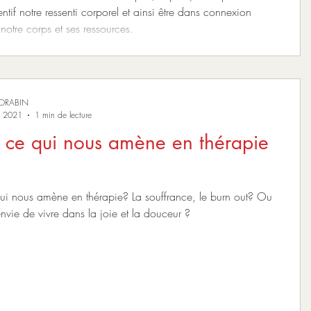
tentif notre ressenti corporel et ainsi être dans connexion
notre corps et ses ressources.
MORABIN
. 2021
1 min de lecture
 ce qui nous amène en thérapie
ui nous amène en thérapie? La souffrance, le burn out? Ou
envie de vivre dans la joie et la douceur ?