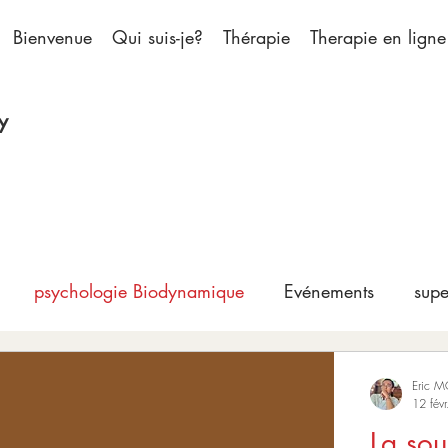
Bienvenue
Qui suis-je?
Thérapie
Therapie en ligne
y
psychologie Biodynamique
Evénements
supe
Eric 
12 févr
La sou