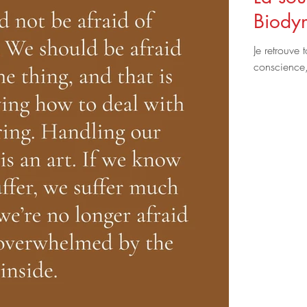
Biodyn
Je retrouve 
conscience,