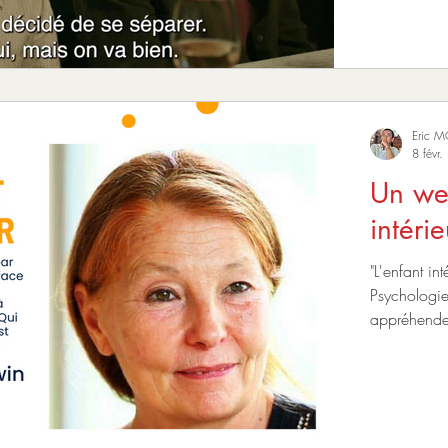
Eric 
8 févr
Un web
"L'enfant in
Psychologie
appréhender
Février à 1
vous ouvrir
Biodynamiq