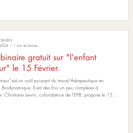
MORABIN
. 2024
1 min de lecture
inaire gratuit sur "l'enfant
intérieur" le 15 Février.
térieur" est un outil puissant du travail thérapeutique en
 Biodynamique. Il est des fois un peu complexe à
. Christiane Lewin, cofondatrice de l'EPB, propose le 15
9h30 un webinaire gratuit sur ce thème. Une belle façon de
 à cette partie de vous et aussi de découvrir la Psychologie
ue.