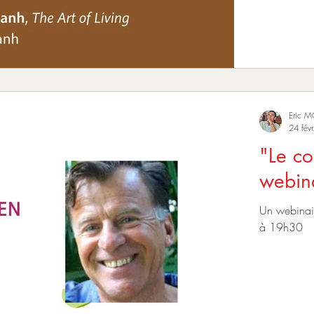
Eric 
24 fév
"Le co
webin
Un webinair
à 19h30