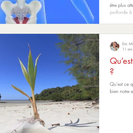
être plus at
profonde à 
Eric 
11 avr
Qu’est
?
Qu'est ce q
bien notre 