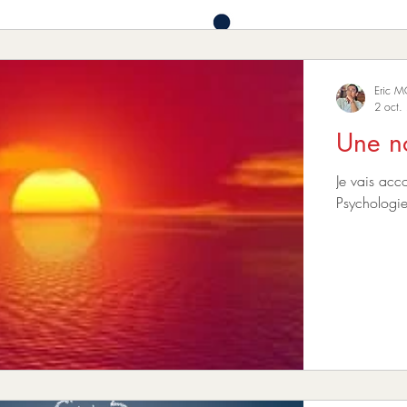
Eric 
2 oct.
Une no
Je vais acc
Psychologi