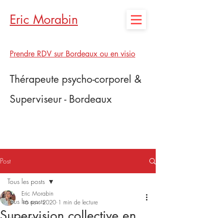
Eric Morabin
Prendre RDV sur Bordeaux ou en visio
Thérapeute psycho-corporel &
Superviseur - Bordeaux
Post
Tous les posts
Eric Morabin
Tous les posts
16 nov. 2020
1 min de lecture
Supervision collective en
supervisionpsy