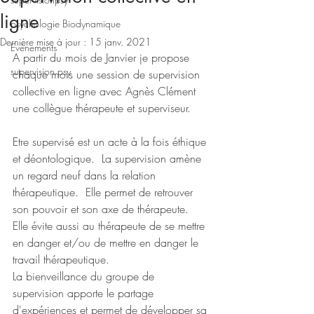
ligne
psychologie Biodynamique
Dernière mise à jour :
15 janv. 2021
Evénements
A partir du mois de Janvier je propose 
supervision psy
chaque mois une session de supervision 
collective en ligne avec Agnès Clément 
une collègue thérapeute et superviseur.
Etre supervisé est un acte à la fois éthique 
et déontologique.  La supervision amène 
un regard neuf dans la relation 
thérapeutique.  Elle permet de retrouver 
son pouvoir et son axe de thérapeute.   
Elle évite aussi au thérapeute de se mettre 
en danger et/ou de mettre en danger le 
travail thérapeutique.
La bienveillance du groupe de 
supervision apporte le partage 
d'expériences et permet de développer sa 