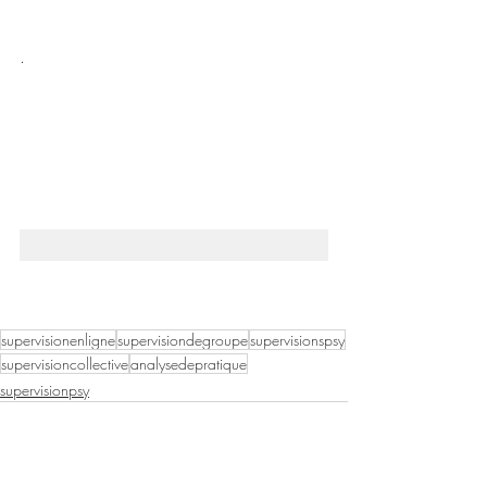
. 
supervisionenligne
supervisiondegroupe
supervisionspsy
supervisioncollective
analysedepratique
supervisionpsy